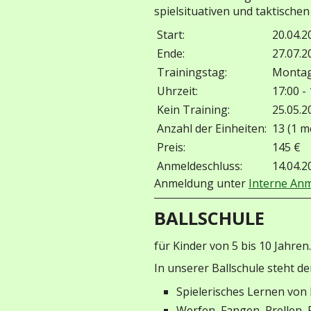
spielsituativen und taktischen
Start:
20.04.2
Ende:
27.07.2
Trainingstag:
Monta
Uhrzeit:
17:00 -
Kein Training:
25.05.2
Anzahl der Einheiten:
13 (1 m
Preis:
145 €
Anmeldeschluss:
14.04.2
Anmeldung unter
Interne An
BALLSCHULE
für Kinder von 5 bis 10 Jahren.
In unserer Ballschule steht d
Spielerisches Lernen von
Werfen, Fangen, Prellen,