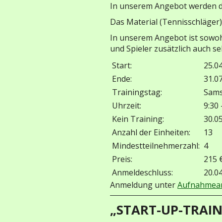
In unserem Angebot werden di
Das Material (Tennisschläger)
In unserem Angebot ist sowohl
und Spieler zusätzlich auch 
Start:
25.0
Ende:
31.0
Trainingstag:
Sam
Uhrzeit:
9:30 
Kein Training:
30.0
Anzahl der Einheiten:
13
Mindestteilnehmerzahl:
4
Preis:
215 
Anmeldeschluss:
20.0
Anmeldung unter
Aufnahmean
„START-UP-TRAINI