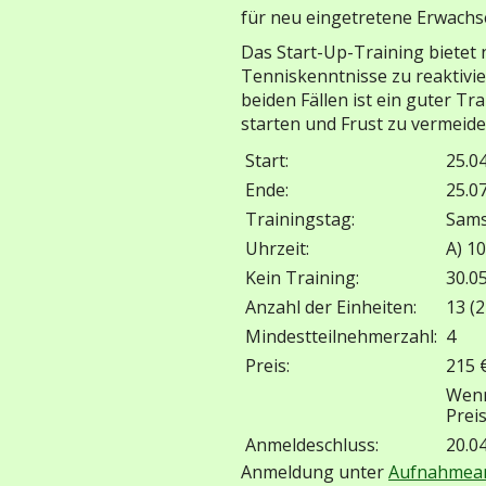
für neu eingetretene Erwachse
Das Start-Up-Training bietet
Tenniskenntnisse zu reaktivie
beiden Fällen ist ein guter T
starten und Frust zu vermeide
Start:
25.0
Ende:
25.0
Trainingstag:
Sam
Uhrzeit:
A) 10
Kein Training:
30.0
Anzahl der Einheiten:
13 (2
Mindestteilnehmerzahl:
4
Preis:
215 
Wenn
Preis
Anmeldeschluss:
20.0
Anmeldung unter
Aufnahmean